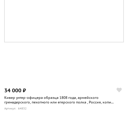
34 000 ₽
Кивер унтер-офицера образца 1808 года, армейского
гренадерского, пехотного или егерского полка , Россия, копи...
Артикул: 64832