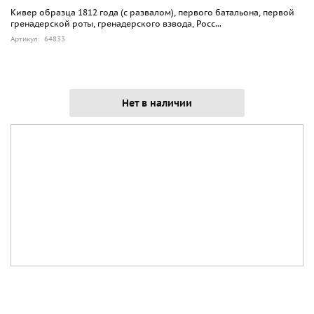
Кивер образца 1812 года (с развалом), первого батальона, первой
гренадерской роты, гренадерского взвода, Росс...
Артикул: 64833
Нет в наличии