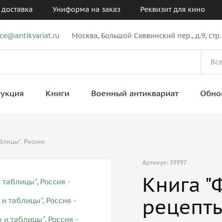
 доставка
Униформа на заказ
Реквизит для кино
ice@antikvariat.ru
Москва, Большой Саввинский пер., д.9, стр.
рукция
Книги
Военный антиквариат
Обно
блицы", Россия
Артикул: 39997
Книга "
рецепты