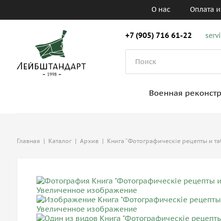
О нас
Оплата и
+7 (905) 716 61-22
serv
Военная реконст
Главная
|
Каталог
|
Архив
|
Книга "Фотографическiе рецепты и та