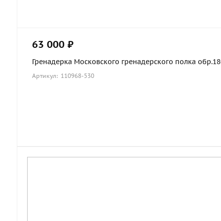
63 000 ₽
Гренадерка Московского гренадерского полка обр.1803
Артикул: 110968-530