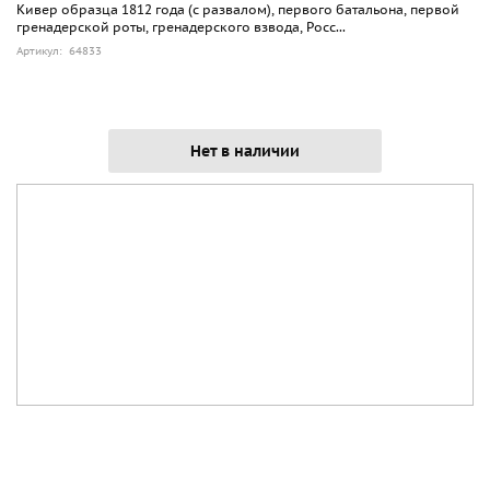
Кивер образца 1812 года (с развалом), первого батальона, первой
гренадерской роты, гренадерского взвода, Росс...
Артикул: 64833
Нет в наличии