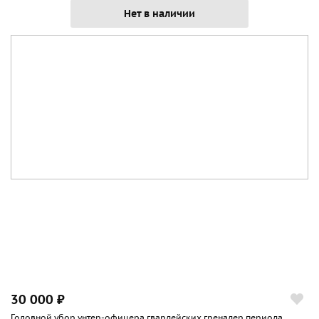
Нет в наличии
30 000 ₽
Головной убор унтер-офицера гвардейских гренадер периода