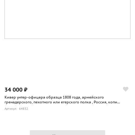
34 000 ₽
Кивер унтер-офицера образца 1808 года, армейского
гренадерского, пехотного или егерского полка , Россия, копи...
Артикул: 64832