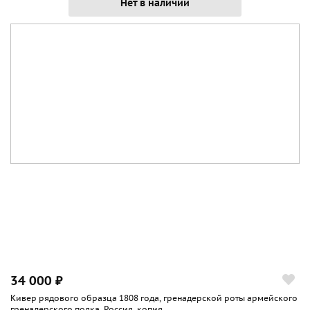
Нет в наличии
34 000 ₽
Кивер рядового образца 1808 года, гренадерской роты армейского
гренадерского полка, Россия, копия...