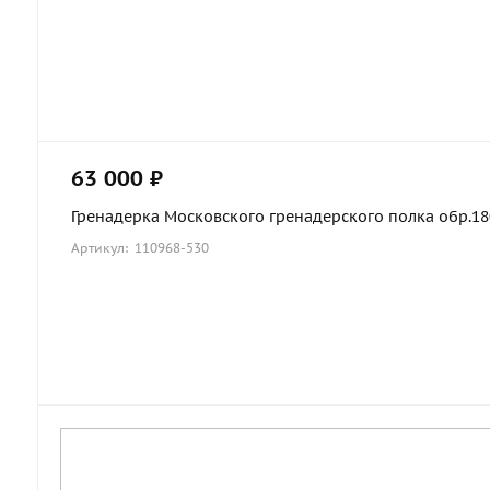
63 000 ₽
Гренадерка Московского гренадерского полка обр.1803
Артикул: 110968-530