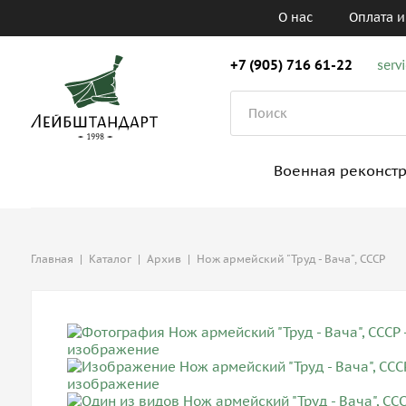
О нас
Оплата и
+7 (905) 716 61-22
serv
Военная реконст
Главная
|
Каталог
|
Архив
|
Нож армейский "Труд - Вача", СССР