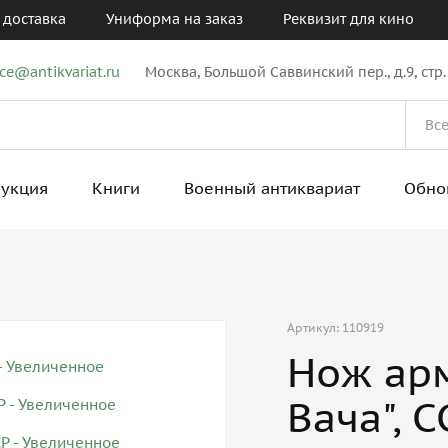
 доставка
Униформа на заказ
Реквизит для кино
ice@antikvariat.ru
Москва, Большой Саввинский пер., д.9, стр.
рукция
Книги
Военный антиквариат
Обно
Артикул: 110919
Нож арм
Вача", 