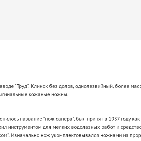
воде "Труд". Клинок без долов, однолезвийный, более мас
Оригинальные кожаные ножны.
пилось название "нож сапера", был принят в 1937 году ка
ил инструментом для мелких водолазных работ и средство
жом". Изначально нож укомплектовывался ножнами из про