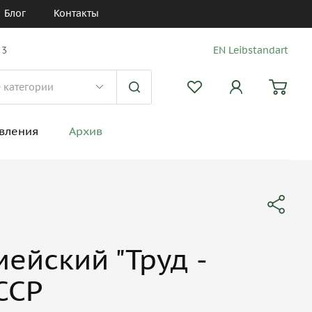
Блог
Контакты
 3
EN Leibstandart
вления
Архив
ейский "Труд -
СССР