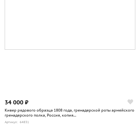
34 000 ₽
Кивер рядового образца 1808 года, гренадерской роты армейского
гренадерского полка, Россия, копия...
Артикул: 64831