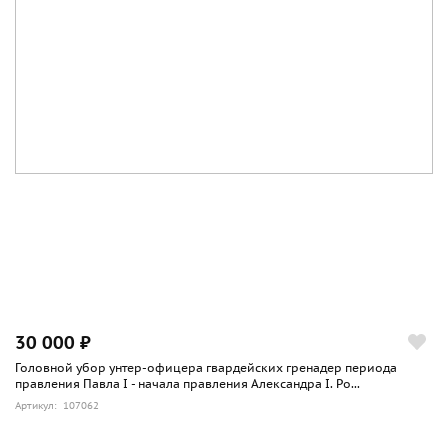
30 000 ₽
Головной убор унтер-офицера гвардейских гренадер периода
правления Павла I - начала правления Александра I. Ро...
Артикул: 107062