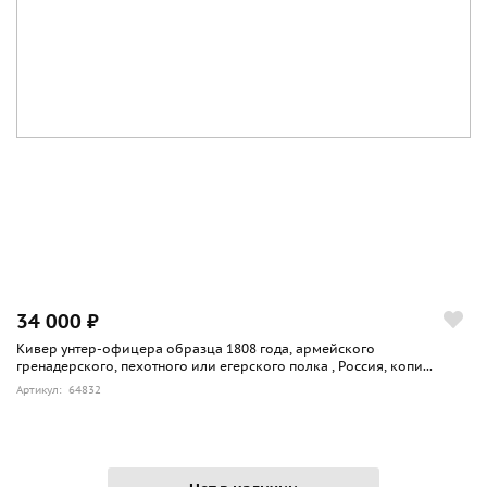
34 000 ₽
Кивер унтер-офицера образца 1808 года, армейского
гренадерского, пехотного или егерского полка , Россия, копи...
Артикул: 64832