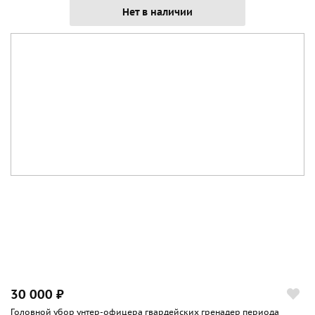
Нет в наличии
30 000 ₽
Головной убор унтер-офицера гвардейских гренадер периода