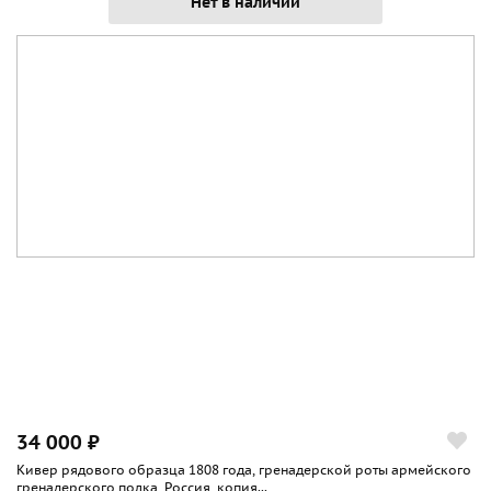
Нет в наличии
34 000 ₽
Кивер рядового образца 1808 года, гренадерской роты армейского
гренадерского полка, Россия, копия...