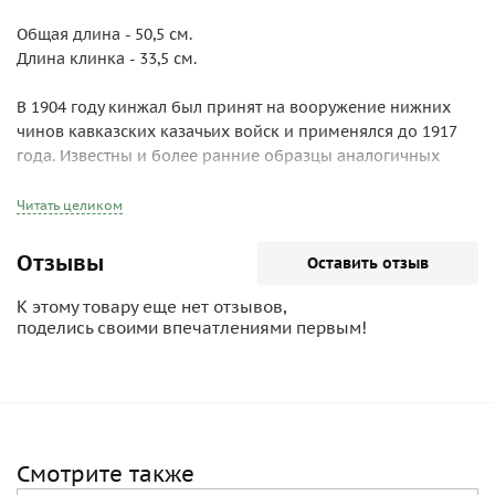
Общая длина - 50,5 см.
Длина клинка - 33,5 см.
В 1904 году кинжал был принят на вооружение нижних
чинов кавказских казачьих войск и применялся до 1917
года. Известны и более ранние образцы аналогичных
кинжалов с аббревиатурой "ККВ", изготовленные до 1904
года: традиционно их относят к Кубанскому казачьему
Читать целиком
войску. К началу Первой мировой войны большая часть
казаков первоочередных частей была вооружена именно
Отзывы
Оставить отзыв
этими кинжалами. Однако следует иметь в виду, что в
казачьих войсках, особенно кавказских, в начале ХХ века
К этому товару еще нет отзывов,
наряду с уставным оружием широко применялось оружие,
поделись своими впечатлениями первым!
изготовленное кавказскими мастерами, а также
отличавшееся большим разнообразием так называемое
"дедовское" оружие, с которым казакам было разрешено
выходить на службу.
Смотрите также