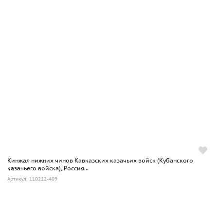
Кинжал нижних чинов Кавказских казачьих войск (Кубанского
казачьего войска), Россия...
Артикул: 110212-409