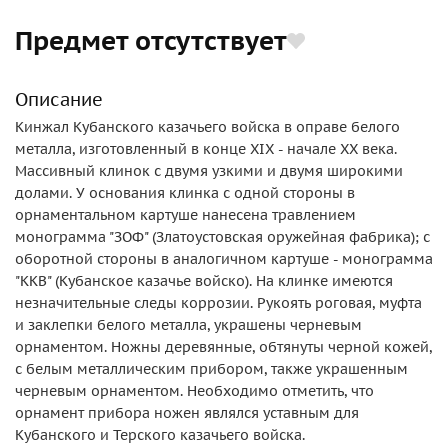
Предмет отсутствует
Описание
Кинжал Кубанского казачьего войска в оправе белого
металла, изготовленный в конце XIX - начале ХХ века.
Массивный клинок с двумя узкими и двумя широкими
долами. У основания клинка с одной стороны в
орнаментальном картуше нанесена травлением
монограмма "ЗОФ" (Златоустовская оружейная фабрика); с
оборотной стороны в аналогичном картуше - монограмма
"ККВ" (Кубанское казачье войско). На клинке имеются
незначительные следы коррозии. Рукоять роговая, муфта
и заклепки белого металла, украшены черневым
орнаментом. Ножны деревянные, обтянуты черной кожей,
с белым металлическим прибором, также украшенным
черневым орнаментом. Необходимо отметить, что
орнамент прибора ножен являлся уставным для
Кубанского и Терского казачьего войска.