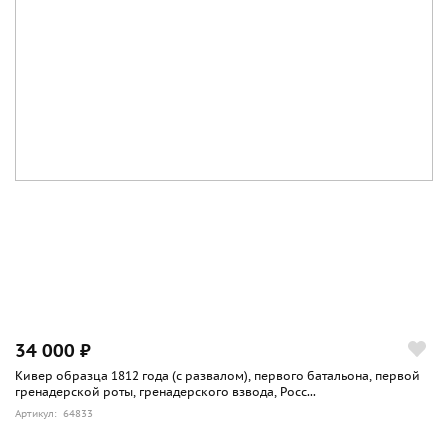
34 000 ₽
Кивер образца 1812 года (с развалом), первого батальона, первой
гренадерской роты, гренадерского взвода, Росс...
Артикул: 64833