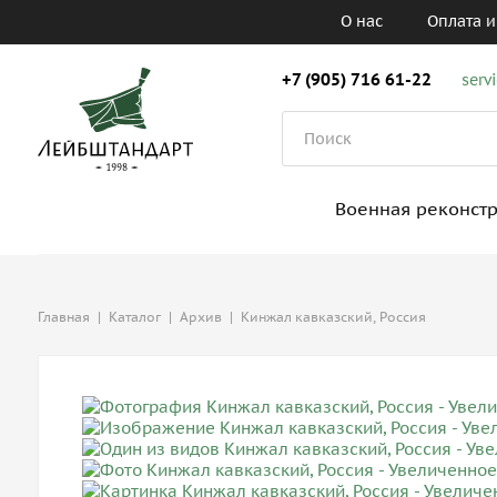
О нас
Оплата и
+7 (905) 716 61-22
serv
Военная реконст
Главная
|
Каталог
|
Архив
|
Кинжал кавказский, Россия