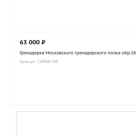
63 000 ₽
Гренадерка Московского гренадерского полка обр.1803
Артикул: 110968-530