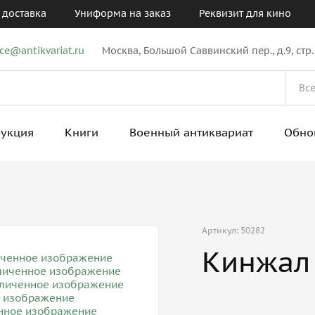
 доставка
Униформа на заказ
Реквизит для кино
ice@antikvariat.ru
Москва, Большой Саввинский пер., д.9, стр.
рукция
Книги
Военный антиквариат
Обно
Артикул: 50282
Кинжал 