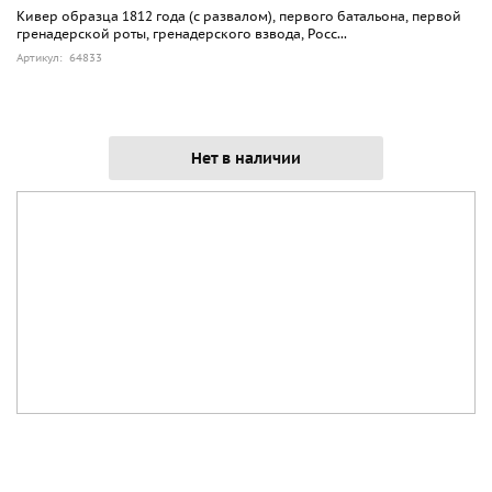
Кивер образца 1812 года (с развалом), первого батальона, первой
гренадерской роты, гренадерского взвода, Росс...
Артикул: 64833
Нет в наличии