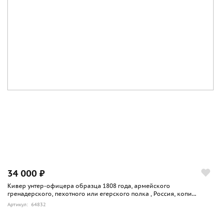
34 000 ₽
Кивер унтер-офицера образца 1808 года, армейского
гренадерского, пехотного или егерского полка , Россия, копи...
Артикул: 64832