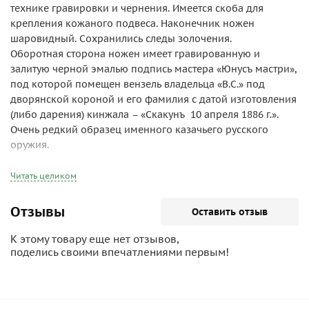
технике гравировки и чернения. Имеется скоба для
крепления кожаного подвеса. Наконечник ножен
шаровидный. Сохранились следы золочения.
Оборотная сторона ножен имеет гравированную и
залитую черной эмалью подпись мастера «Юнусъ мастри»,
под которой помещен вензель владельца «В.С.» под
дворянской короной и его фамилия с датой изготовления
(либо дарения) кинжала – «Скакунъ 10 апреля 1886 г.».
Очень редкий образец именного казачьего русского
оружия.
Общая длина – 61,8 см.
Читать целиком
Длина без ножен – 58,4 см.
Длина клинка – 46 см.
Отзывы
Оставить отзыв
Историческая справка о владельце.
К этому товару еще нет отзывов,
Василий Савич Скакун (1837 – 1919), из дворян бывшего
поделись своими впечатлениями первым!
Черноморского войска, в службу вступил казаком в 12-й
конный полк 3 сентября 1853 года. 27 февраля 1859 года
поступил юнкером в лейб-гвардии Черноморский