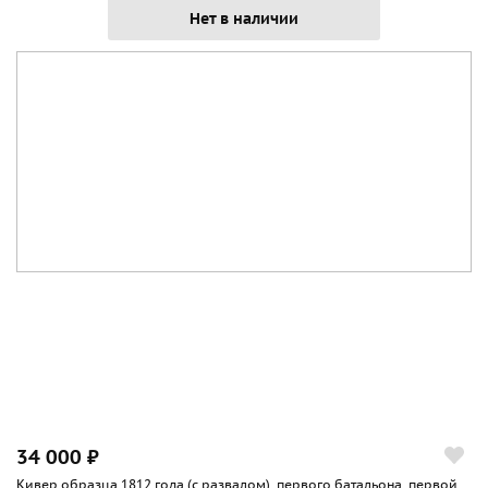
Нет в наличии
34 000 ₽
Кивер образца 1812 года (с развалом), первого батальона, первой