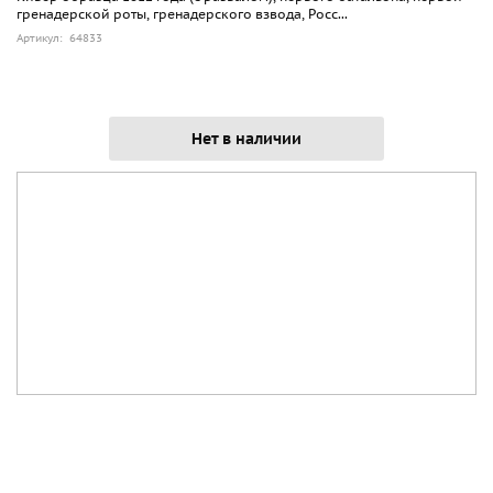
гренадерской роты, гренадерского взвода, Росс...
Артикул: 64833
Нет в наличии