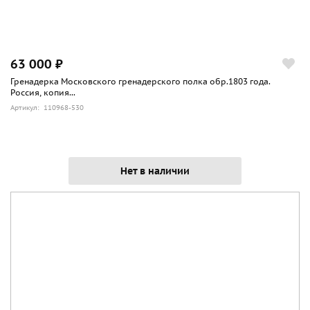
в моду в конце XIX века. Первыми такой декор стали
делать черкесские мастера, затем его переняли и
закавказские мастера- оружейники. В книге Ю. А Миллера
"Кавказское оружие в собрании Государственного
63 000 ₽
Эрмитажа" на стр. 156 приведена аналогичная шашка,
Гренадерка Московского гренадерского полка обр.1803 года.
датированная 1881-1883 годами.
Россия, копия...
Артикул: 110968-530
Нет в наличии