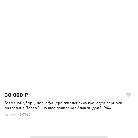
30 000 ₽
Головной убор унтер-офицера гвардейских гренадер периода
правления Павла I - начала правления Александра I. Ро...
Артикул: 107062