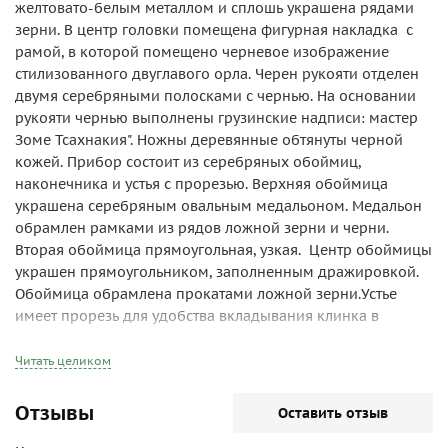
желтовато-белым металлом и сплошь украшена рядами
зерни. В центр головки помещена фигурная накладка с
рамой, в которой помещено черневое изображение
стилизованного двуглавого орла. Черен рукояти отделен
двумя серебряными полосками с чернью. На основании
рукояти чернью выполнены грузинские надписи: мастер
Зоме Тсахнакия". Ножны деревянные обтянуты черной
кожей. Прибор состоит из серебряных обоймиц,
наконечника и устья с прорезью. Верхняя обоймица
украшена серебряным овальным медальоном. Медальон
обрамлен рамками из рядов ложной зерни и черни.
Вторая обоймица прямоугольная, узкая. Центр обоймицы
украшен прямоугольником, заполненным дражировкой.
Обоймица обрамлена прокатами ложной зерни.Устье
имеет прорезь для удобства вкладывания клинка в
ножны. Прорезь обложена серебром, имитирующим
галун. Поверхность "галуна" отделана дражировкой. "Галун"
Читать целиком
обрамлен рамками из черни и зерни. С левой стороны
прибор украшен тонким черневым орнаментом,
Отзывы
Оставить отзыв
построенным из S-образных завитков с листиками и