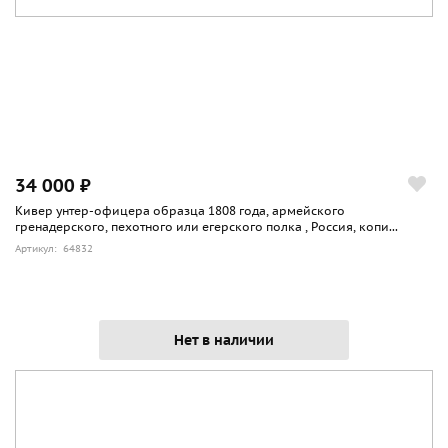
34 000 ₽
Кивер унтер-офицера образца 1808 года, армейского
гренадерского, пехотного или егерского полка , Россия, копи...
Артикул: 64832
Нет в наличии