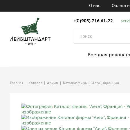
О нас
Оплата и
+7 (905) 716 61-22
serv
Военная реконст
Главная
|
Каталог
|
Архив
|
Каталог фирмы "Aera", Франция