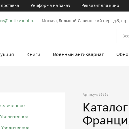
 доставка
Униформа на заказ
Реквизит для кино
ice@antikvariat.ru
Москва, Большой Саввинский пер., д.9, стр.
рукция
Книги
Военный антиквариат
Обно
Артикул: 36368
Каталог
Франци