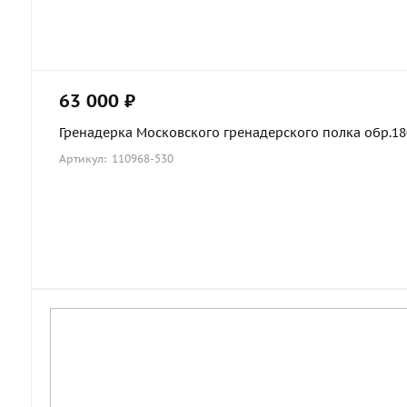
63 000 ₽
Гренадерка Московского гренадерского полка обр.1803
Артикул: 110968-530