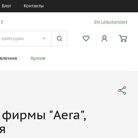
Блог
Контакты
 3
EN Leibstandart
вления
Архив
 фирмы "Aera",
я