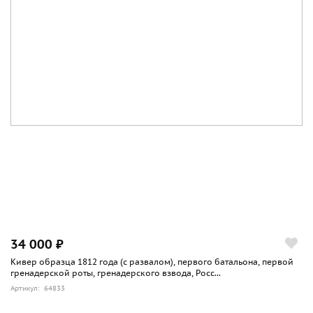
34 000 ₽
Кивер образца 1812 года (с развалом), первого батальона, первой
гренадерской роты, гренадерского взвода, Росс...
Артикул: 64833