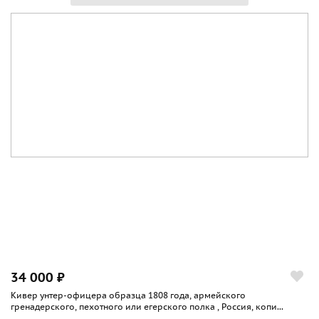
34 000 ₽
Кивер унтер-офицера образца 1808 года, армейского
гренадерского, пехотного или егерского полка , Россия, копи...