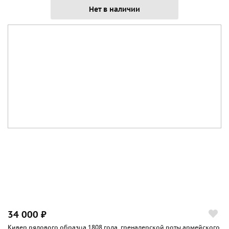
Нет в наличии
34 000 ₽
Кивер рядового образца 1808 года, гренадерской роты армейского