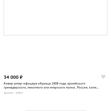
34 000 ₽
Кивер унтер-офицера образца 1808 года, армейского
гренадерского, пехотного или егерского полка , Россия, копи...
Артикул: 64832