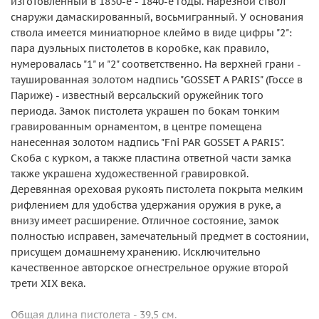
изготовленный в 1830-е - 1840-е годы. Нарезной ствол
снаружи дамаскированный, восьмигранный. У основания
ствола имеется миниатюрное клеймо в виде цифры "2":
пара дуэльных пистолетов в коробке, как правило,
нумеровалась "1" и "2" соответственно. На верхней грани -
таушированная золотом надпись "GOSSET A PARIS" (Госсе в
Париже) - известный версальский оружейник того
периода. Замок пистолета украшен по бокам тонким
гравированным орнаментом, в центре помещена
нанесенная золотом надпись "Fni PAR GOSSET A PARIS".
Скоба с курком, а также пластина ответной части замка
также украшена художественной гравировкой.
Деревянная ореховая рукоять пистолета покрыта мелким
рифлением для удобства удержания оружия в руке, а
внизу имеет расширение. Отличное состояние, замок
полностью исправен, замечательный предмет в состоянии,
присущем домашнему хранению. Исключительно
качественное авторское огнестрельное оружие второй
трети XIX века.
Общая длина пистолета - 39,5 см.