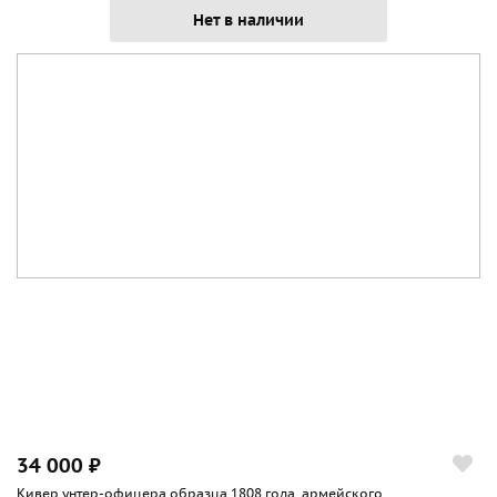
Нет в наличии
34 000 ₽
Кивер унтер-офицера образца 1808 года, армейского