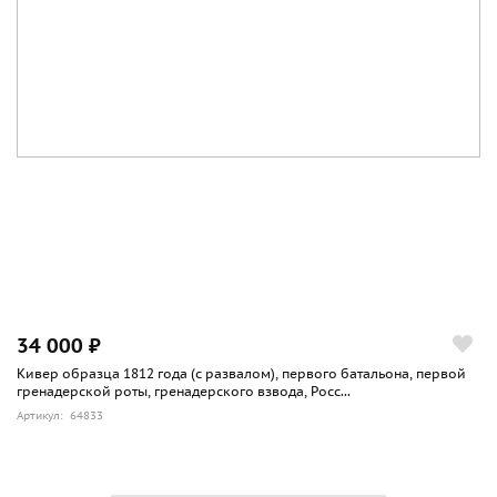
34 000 ₽
Кивер образца 1812 года (с развалом), первого батальона, первой
гренадерской роты, гренадерского взвода, Росс...
Артикул: 64833