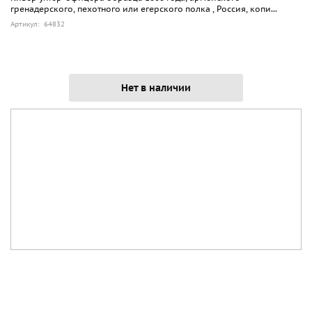
гренадерского, пехотного или егерского полка , Россия, копи...
Артикул: 64832
Нет в наличии