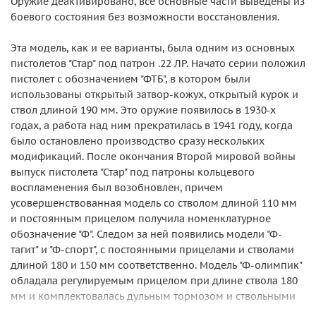
Оружие деактивировано, все основные части выведены из
боевого состояния без возможности восстановления.
Эта модель, как и ее варианты, была одним из основных
пистолетов "Стар" под патрон .22 ЛР. Начато серии положил
пистолет с обозначением "ФТБ", в котором были
использованы открытый затвор-кожух, открытый курок и
ствол длиной 190 мм. Это оружие появилось в 1930-х
годах, а работа над ним прекратилась в 1941 году, когда
было остановлено производство сразу нескольких
модификаций. После окончания Второй мировой войны
выпуск пистолета "Стар" под патроны кольцевого
воспламенения был возобновлен, причем
усовершенствованная модель со стволом длиной 110 мм
и постоянным прицелом получила номенклатурное
обозначение "Ф". Следом за ней появились модели "Ф-
тагит" и "Ф-спорт", с постоянными прицелами и стволами
длиной 180 и 150 мм соответственно. Модель "Ф-олимпик"
обладала регулируемым прицелом при длине ствола 180
мм и комплектовалась дульным тормозом и ствольными
грузиками.