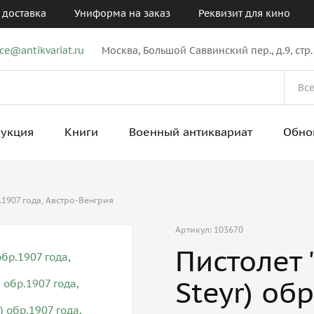
 доставка
Униформа на заказ
Реквизит для кино
ice@antikvariat.ru
Москва, Большой Саввинский пер., д.9, стр.
рукция
Книги
Военный антиквариат
Обно
.1907 года, Австро-Венгрия
Артикул: 103670
Пистолет 
Steyr) об