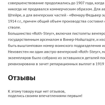
совершенствование продолжались до 1907 года, когда
никогда не продавался коммерческим образом. Для а
Штейре, а для венгерских частей - «Фемару Федьвер эш
1914 г.г., причем общий объем производства составил
стволе.
Большинство «Roth-Steyr», включая пистолеты венге
государственным арсеналом в Винер-Нойштадте, и изо
быть выштампован номер воинского подразделения или 
Неизвестен ни один австро-венгерский «Roth-Steyr», 
экземпляров было собрано из оставшихся деталей по
реквизирована в зачет репарационных выплат в 1919 г
Отзывы
К этому товару еще нет отзывов,
поделись своими впечатлениями первым!