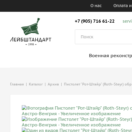
О нас
Оплата и
+7 (905) 716 61-22
serv
Военная реконст
Главная
|
Каталог
|
Архив
|
Пистолет "Рот-Штайр" (Roth-Steyr) обр