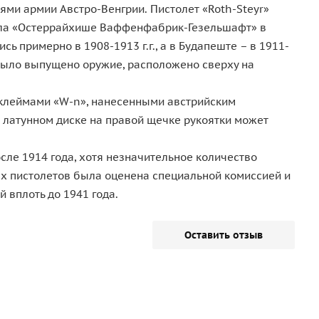
ями армии Австро-Венгрии. Пистолет «Roth-Steyr»
дила «Остеррайхише Ваффенфабрик-Гезельшафт» в
ь примерно в 1908-1913 г.г., а в Будапеште – в 1911-
е было выпущено оружие, расположено сверху на
 клеймами «W-n», нанесенными австрийским
 латунном диске на правой щечке рукоятки может
осле 1914 года, хотя незначительное количество
х пистолетов была оценена специальной комиссией и
 вплоть до 1941 года.
Оставить отзыв