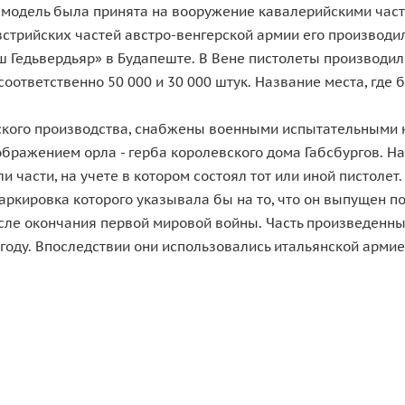
 модель была принята на вооружение кавалерийскими част
встрийских частей австро-венгерской армии его произво
 Гедьвердьяр» в Будапеште. В Вене пистолеты производилис
 соответственно 50 000 и 30 000 штук. Название места, гд
рского производства, снабжены военными испытательными
бражением орла - герба королевского дома Габсбургов. На
части, на учете в котором состоял тот или иной пистолет.
маркировка которого указывала бы на то, что он выпущен п
сле окончания первой мировой войны. Часть произведенны
оду. Впоследствии они использовались итальянской армией