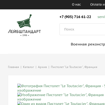
О нас
Оплата и
+7 (905) 716 61-22
serv
Военная реконст
Главная
|
Каталог
|
Архив
|
Пистолет "Le Toutacier", Франция