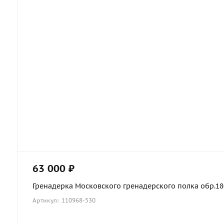
63 000 ₽
Гренадерка Московского гренадерского полка обр.1803
Артикул: 110968-530