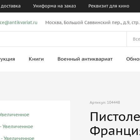
 доставка
Униформа на заказ
Реквизит для кино
ice@antikvariat.ru
Москва, Большой Саввинский пер., д.9, стр.
рукция
Книги
Военный антиквариат
Обно
Артикул: 104448
Пистолет
Франци