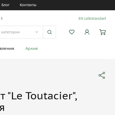
Блог
Контакты
 3
EN Leibstandart
вления
Архив
 "Le Toutacier",
я