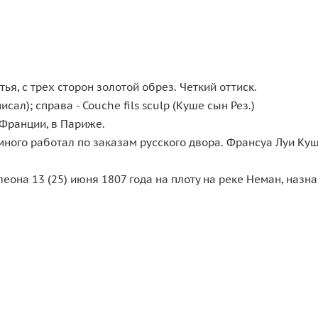
ья, с трех сторон золотой обрез. Четкий оттиск.
сал); справа - Couche fils sculp (Куше сын Рез.)
 Франции, в Париже.
много работал по заказам русского двора. Франсуа Луи Ку
она 13 (25) июня 1807 года на плоту на реке Неман, назн