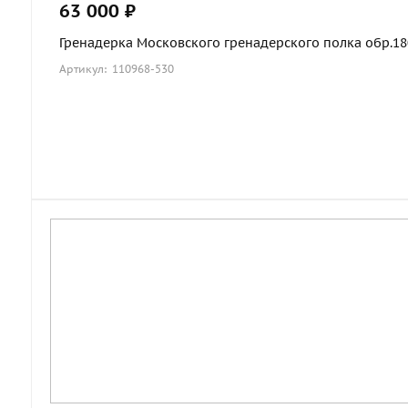
63 000 ₽
Гренадерка Московского гренадерского полка обр.1803
Артикул: 110968-530