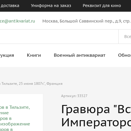
 доставка
Униформа на заказ
Реквизит для кино
ice@antikvariat.ru
Москва, Большой Саввинский пер., д.9, стр.
рукция
Книги
Военный антиквариат
Обно
Тильзите, 25 июня 1807г.", Франция
Артикул: 33527
Гравюра "Вс
Императоров