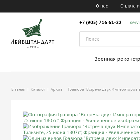
О нас
Оплата и
+7 (905) 716 61-22
serv
Военная реконст
Главная
|
Каталог
|
Архив
|
Гравюра "Встреча двух Императоров в 