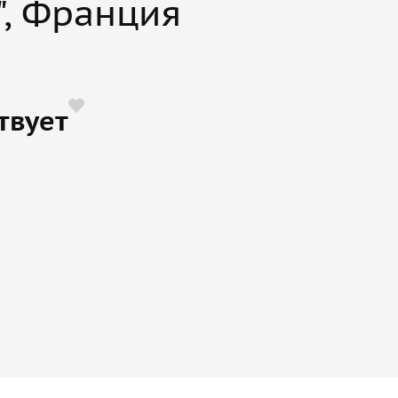
", Франция
твует