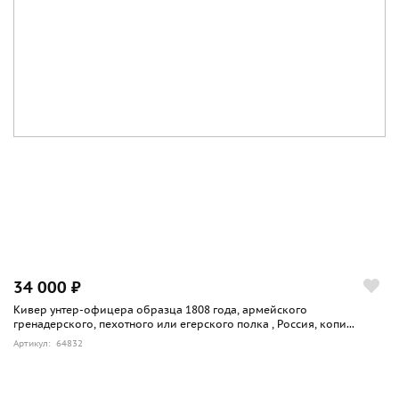
34 000 ₽
Кивер унтер-офицера образца 1808 года, армейского
гренадерского, пехотного или егерского полка , Россия, копи...
Артикул: 64832