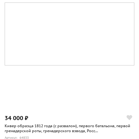
34 000 ₽
Кивер образца 1812 года (с развалом), первого батальона, первой
гренадерской роты, гренадерского взвода, Росс...
Артикул: 64833