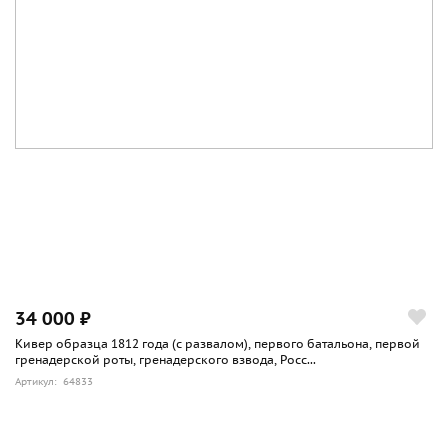
34 000 ₽
Кивер образца 1812 года (с развалом), первого батальона, первой
гренадерской роты, гренадерского взвода, Росс...
Артикул: 64833