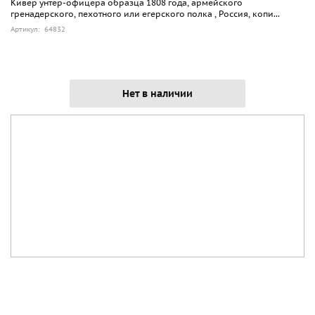
Кивер унтер-офицера образца 1808 года, армейского
гренадерского, пехотного или егерского полка , Россия, копи...
Артикул: 64832
Нет в наличии