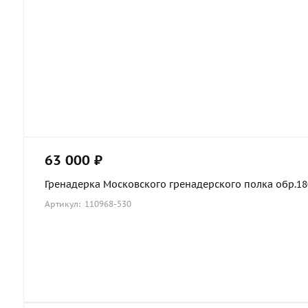
63 000 ₽
Гренадерка Московского гренадерского полка обр.1803
Артикул: 110968-530