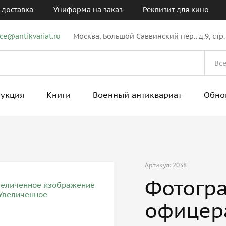
 доставка
Униформа на заказ
Реквизит для кино
ice@antikvariat.ru
Москва, Большой Саввинский пер., д.9, стр.
рукция
Книги
Военный антиквариат
Обно
Артикул: 2038
Фотогра
офицер