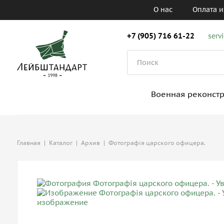
О нас
Оплата и
+7 (905) 716 61-22
serv
Военная реконст
Главная
|
Каталог
|
Архив
|
Фотографiя царского офицера.