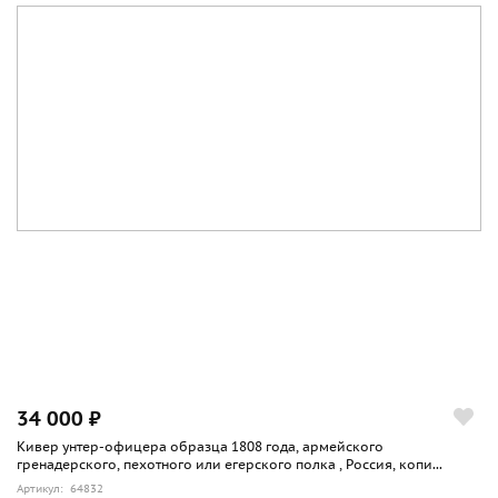
34 000 ₽
Кивер унтер-офицера образца 1808 года, армейского
гренадерского, пехотного или егерского полка , Россия, копи...
Артикул: 64832