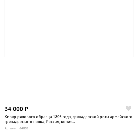
34 000 ₽
Кивер рядового образца 1808 года, гренадерской роты армейского
гренадерского полка, Россия, копия...
Артикул: 64831