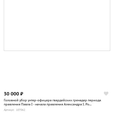
30 000 ₽
Головной убор унтер-офицера гвардейских гренадер периода
правления Павла I - начала правления Александра I. Ро...
Артикул: 107062