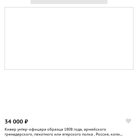
34 000 ₽
Кивер унтер-офицера образца 1808 года, армейского
гренадерского, пехотного или егерского полка , Россия, копи...