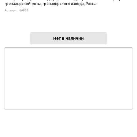
гренадерской роты, гренадерского взвода, Росс...
Артикул: 64833
Нет в наличии