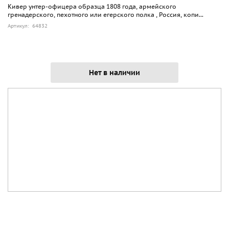
Кивер унтер-офицера образца 1808 года, армейского
гренадерского, пехотного или егерского полка , Россия, копи...
Артикул: 64832
Нет в наличии