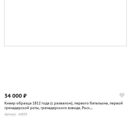
34 000 ₽
Кивер образца 1812 года (с развалом), первого батальона, первой
гренадерской роты, гренадерского взвода, Росс...
Артикул: 64833