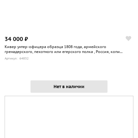
34 000 ₽
Кивер унтер-офицера образца 1808 года, армейского
гренадерского, пехотного или егерского полка , Россия, копи...
Артикул: 64832
Нет в наличии