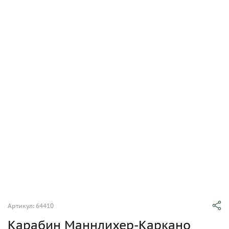
Артикул: 64410
Карабин Маннлихер-Каркано