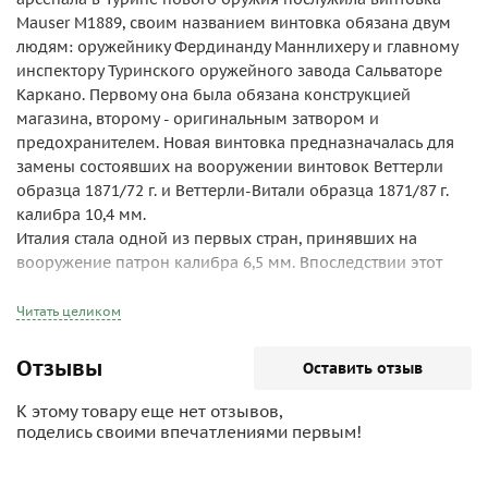
Mauser M1889, своим названием винтовка обязана двум
людям: оружейнику Фердинанду Маннлихеру и главному
инспектору Туринского оружейного завода Сальваторе
Каркано. Первому она была обязана конструкцией
магазина, второму - оригинальным затвором и
предохранителем. Новая винтовка предназначалась для
замены состоявших на вооружении винтовок Веттерли
образца 1871/72 г. и Веттерли-Витали образца 1871/87 г.
калибра 10,4 мм.
Италия стала одной из первых стран, принявших на
вооружение патрон калибра 6,5 мм. Впоследствии этот
калибр получил распространение в Японии, Швеции,
Норвегии, Голландии, Португалии Румынии и Греции.
Читать целиком
Опыт Первой мировой войны показал, что одним из
недостатков пехотных винтовок является их чрезмерная
Отзывы
Оставить отзыв
длина. Это привело к тому, что между двумя мировыми
войнами во многих странах на вооружение было принято
К этому товару еще нет отзывов,
новое поколение винтовок старых систем, отличающихся
поделись своими впечатлениями первым!
от своих прототипов в первую очередь длиной, а также
рядом незначительных изменений, внесённых в