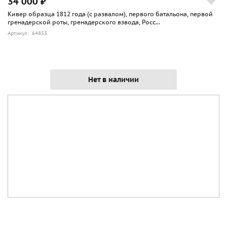
34 000 ₽
Кивер образца 1812 года (с развалом), первого батальона, первой
гренадерской роты, гренадерского взвода, Росс...
Артикул: 64833
Нет в наличии