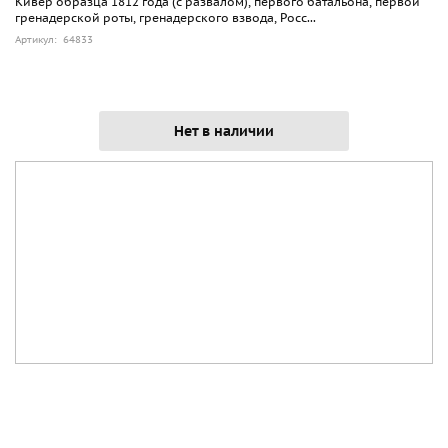
Кивер образца 1812 года (с развалом), первого батальона, первой
гренадерской роты, гренадерского взвода, Росс...
Артикул: 64833
Нет в наличии