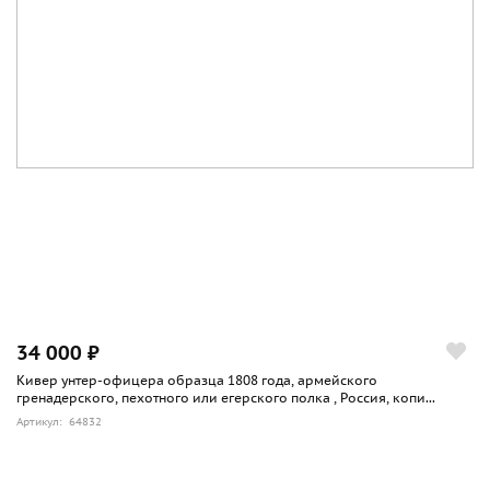
34 000 ₽
Кивер унтер-офицера образца 1808 года, армейского
гренадерского, пехотного или егерского полка , Россия, копи...
Артикул: 64832