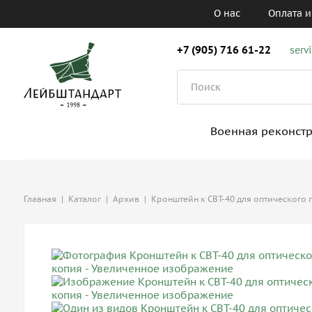
О нас
Оплата и
+7 (905) 716 61-22
serv
Военная реконст
Главная
|
Каталог
|
Архив
|
Кронштейн к СВТ-40 для оптического п