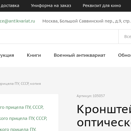
 доставка
Униформа на заказ
Реквизит для кино
ice@antikvariat.ru
Москва, Большой Саввинский пер., д.9, стр.
рукция
Книги
Военный антиквариат
Обно
рицела ПУ, СССР, копия
Артикул: 105057
Кронштей
оптическ