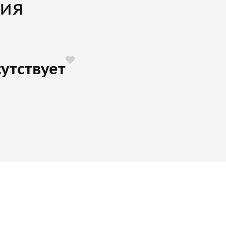
пия
утствует