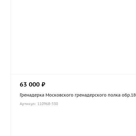
63 000 ₽
Гренадерка Московского гренадерского полка обр.1803
Артикул: 110968-530