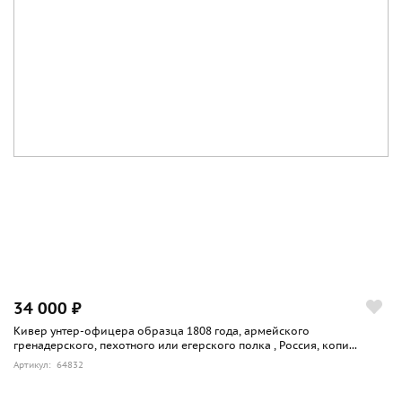
34 000 ₽
Кивер унтер-офицера образца 1808 года, армейского
гренадерского, пехотного или егерского полка , Россия, копи...
Артикул: 64832