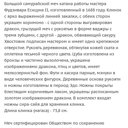
Большой самурайский меч катана работы мастера
Фудзивара Есицуна II, изготовленный в 1688 году. Клинок
с ярко выраженной линией закалки, с обеих сторон
украшен хоримоно - с одной стороны выгравирован
дракон, грызущий меч с рукоятью в форме ваджры с
тремя зубцами, с другой - дракон, обвивающий сакуру.
Хвостовик подписан мастером и имеет одно крепежное
отверстие. Рукоять деревянная, обтянутая кожей ската и
оплетена тесьмой черного цвета. Цуба изготовлена из
бронзы и частично вызолочена, украшена
изображениями дракона, птиц и цветов, имеет
мелкозернистый фон. Фути и касира парные, мэнуки в
виде человеческих фигурок. Деревянные основа рукояти
и ножны изготовлены в период Эдо. Ножны покрыты
блестящим коричневым лаком, украшены расписанным
золотом изображением дракона. В комплект входят
ножны сира-сайя для хранения клинка.
Длина клинка (нагаса) - 73,8 см.
Меч сертифицирован Обществом по сохранению