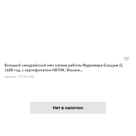
Большой самурайский меч катана работы Фудзивара Есицуна II,
1688 год, с сертификатом NBTHK, Япония...
Артикул: 57719-200
Нет в наличии