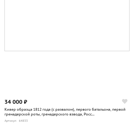
34 000 ₽
Кивер образца 1812 года (с развалом), первого батальона, первой
гренадерской роты, гренадерского взвода, Росс...
Артикул: 64833