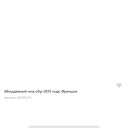
Абордажный нож обр.1833 года, Франция
Артикул: 65309-371