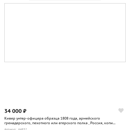
34 000 ₽
Кивер унтер-офицера образца 1808 года, армейского
гренадерского, пехотного или егерского полка , Россия, копи...
Артикул: 64832