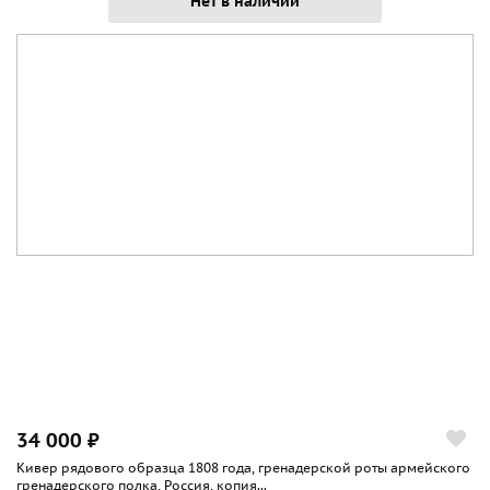
Нет в наличии
34 000 ₽
Кивер рядового образца 1808 года, гренадерской роты армейского
гренадерского полка, Россия, копия...