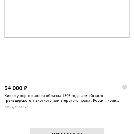
34 000 ₽
Кивер унтер-офицера образца 1808 года, армейского
гренадерского, пехотного или егерского полка , Россия, копи...
Артикул: 64832