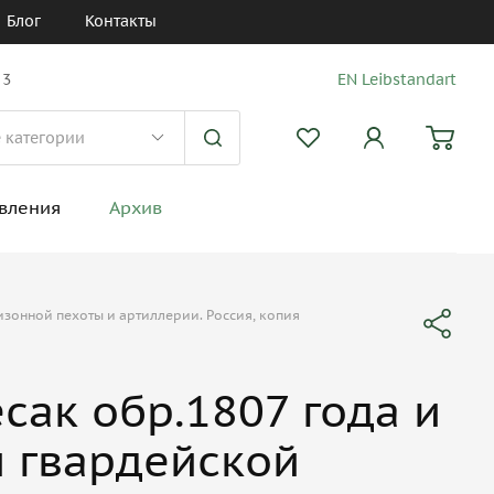
Блог
Контакты
 3
EN Leibstandart
вления
Архив
низонной пехоты и артиллерии. Россия, копия
сак обр.1807 года и
и гвардейской