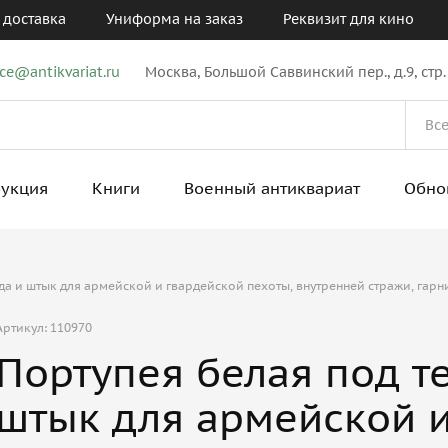
 доставка
Униформа на заказ
Реквизит для кино
ice@antikvariat.ru
Москва, Большой Саввинский пер., д.9, стр.
рукция
Книги
Военный антиквариат
Обно
ода и штык для армейской и гвардейской пехоты, внутренней стражи, гар
Артикул: 110970
Портупея белая под те
штык для армейской 