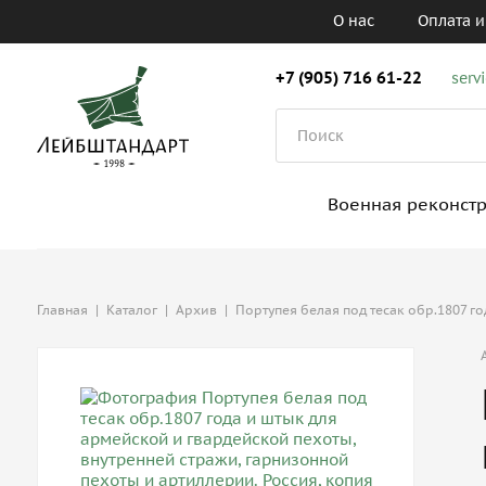
О нас
Оплата и
+7 (905) 716 61-22
serv
Военная реконст
Главная
|
Каталог
|
Архив
|
Портупея белая под тесак обр.1807 г