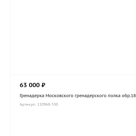
63 000 ₽
Гренадерка Московского гренадерского полка обр.1803
Артикул: 110968-530