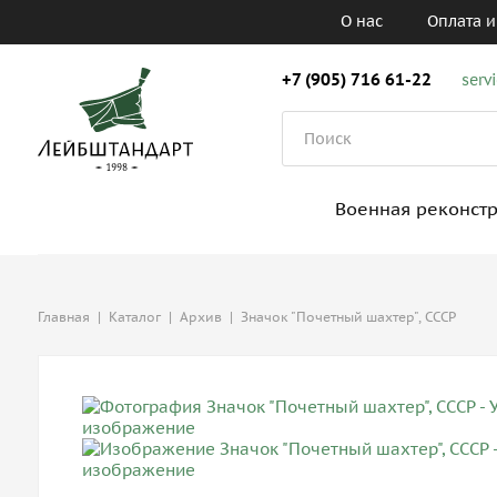
О нас
Оплата и
+7 (905) 716 61-22
serv
Военная реконст
Главная
|
Каталог
|
Архив
|
Значок "Почетный шахтер", СССР