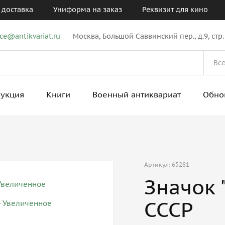
 доставка
Униформа на заказ
Реквизит для кино
ice@antikvariat.ru
Москва, Большой Саввинский пер., д.9, стр.
рукция
Книги
Военный антиквариат
Обно
Артикул: 65281
Значок 
СССР