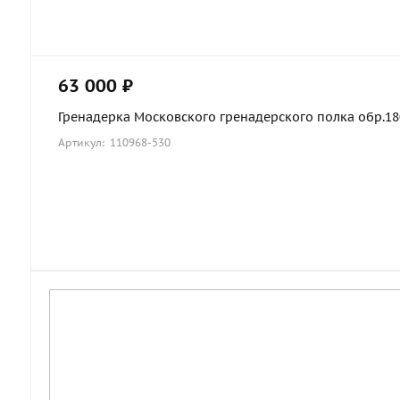
63 000 ₽
Гренадерка Московского гренадерского полка обр.1803
Артикул: 110968-530