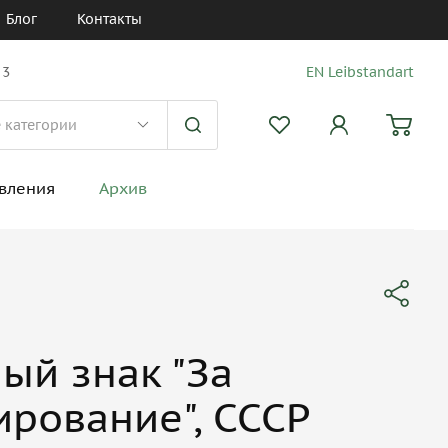
Блог
Контакты
 3
EN Leibstandart
вления
Архив
ый знак "За
рование", СССР