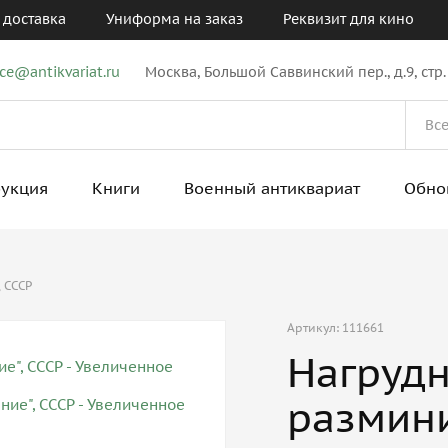
 доставка
Униформа на заказ
Реквизит для кино
ice@antikvariat.ru
Москва, Большой Саввинский пер., д.9, стр.
рукция
Книги
Военный антиквариат
Обно
 СССР
Артикул: 111661
Нагрудн
размини