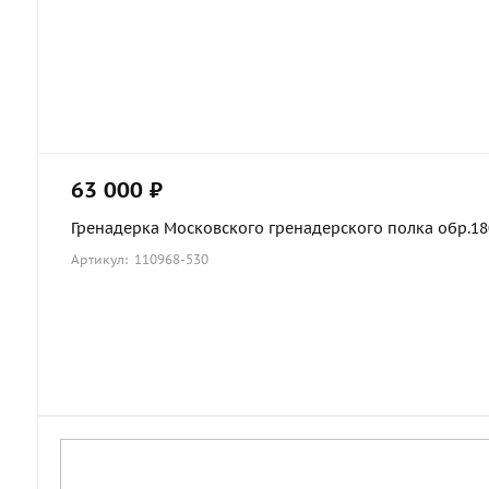
63 000 ₽
Гренадерка Московского гренадерского полка обр.1803
Артикул: 110968-530