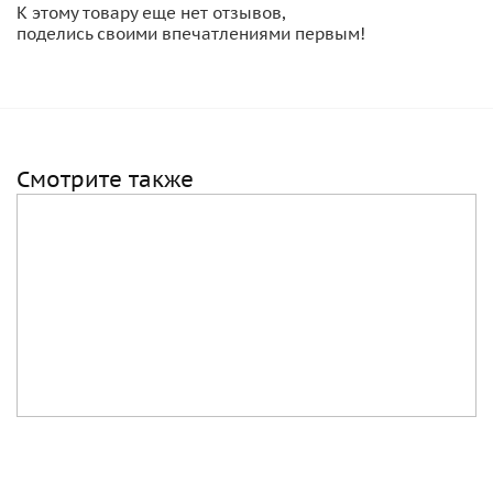
малой прицельной дальности, но зато компактность
К этому товару еще нет отзывов,
оружия была удобна для экипажей боевых машин,
поделись своими впечатлениями первым!
связистов, саперов, подразделений, выполняющих
спецзадания.
Автомат деактивирован, имеются Российские
разрешительные документы.
Смотрите также