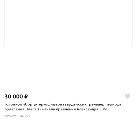
30 000 ₽
Головной убор унтер-офицера гвардейских гренадер периода
правления Павла I - начала правления Александра I. Ро...
Артикул: 107062