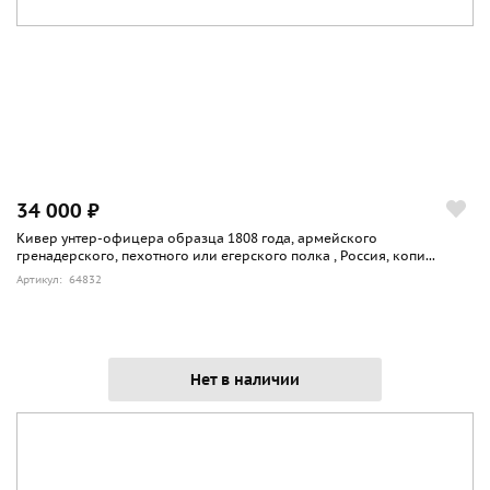
34 000 ₽
Кивер унтер-офицера образца 1808 года, армейского
гренадерского, пехотного или егерского полка , Россия, копи...
Артикул: 64832
Нет в наличии