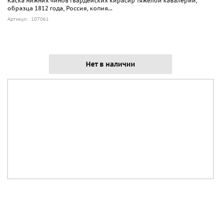
Каска нижних чинов гвардейских кирасир тяжелой кавалерии,
образца 1812 года, Россия, копия...
Артикул: 107061
Нет в наличии