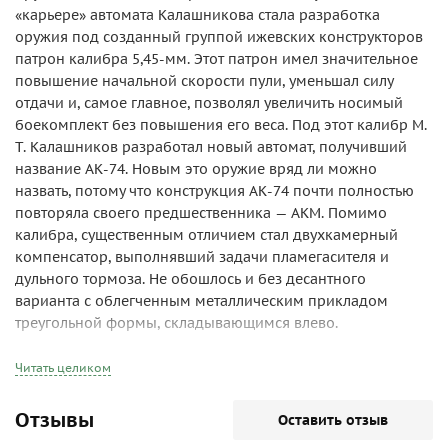
«карьере» автомата Калашникова стала разработка
оружия под созданный группой ижевских конструкторов
патрон калибра 5,45-мм. Этот патрон имел значительное
повышение начальной скорости пули, уменьшал силу
отдачи и, самое главное, позволял увеличить носимый
боекомплект без повышения его веса. Под этот калибр М.
Т. Калашников разработал новый автомат, получивший
название АК-74. Новым это оружие вряд ли можно
назвать, потому что конструкция АК-74 почти полностью
повторяла своего предшественника — АКМ. Помимо
калибра, существенным отличием стал двухкамерный
компенсатор, выполнявший задачи пламегасителя и
дульного тормоза. Не обошлось и без десантного
варианта с облегченным металлическим прикладом
треугольной формы, складывающимся влево.
В середине 70-х был разработан принципиально новый
вид семейства АК — укороченный автомат АКС-74У. Ствол
Читать целиком
этого автомата уменьшили до 200-мм, соответственно
снизилась как начальная скорость пули, так и прицельная
Отзывы
Оставить отзыв
дальность. АКС-74У не «прошел» в ВДВ из-за, опять же,