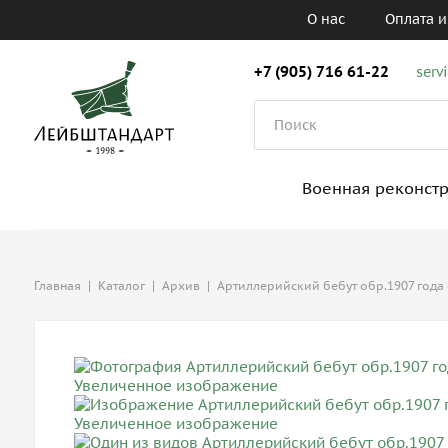
О нас
Оплата и
+7 (905) 716 61-22
serv
Военная реконст
Главная
|
Каталог
|
Архив
|
Артиллерийский бебут обр.1907 года 