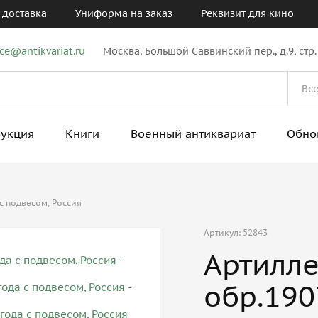
 доставка
Униформа на заказ
Реквизит для кино
ice@antikvariat.ru
Москва, Большой Саввинский пер., д.9, стр.
рукция
Книги
Военный антиквариат
Обно
с подвесом, Россия
Артикул: 52843
Артилле
обр.190