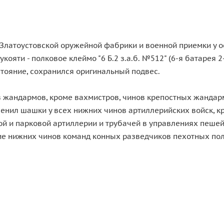
 Златоустовской оружейной фабрики и военной приемки у о
кояти - полковое клеймо "6 Б.2 з.а.б. №512" (6-я батарея
тояние, сохранился оригинальный подвес.
в жандармов, кроме вахмистров, чинов крепостных жандарм
енил шашки у всех нижних чинов артиллерийских войск, кр
й и парковой артиллерии и трубачей в управлениях пешей
ие нижних чинов команд конных разведчиков пехотных полк