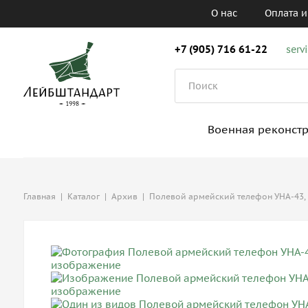
О нас
Оплата и
+7 (905) 716 61-22
serv
Военная реконст
Главная
|
Каталог
|
Архив
|
Полевой армейский телефон УНА-43,