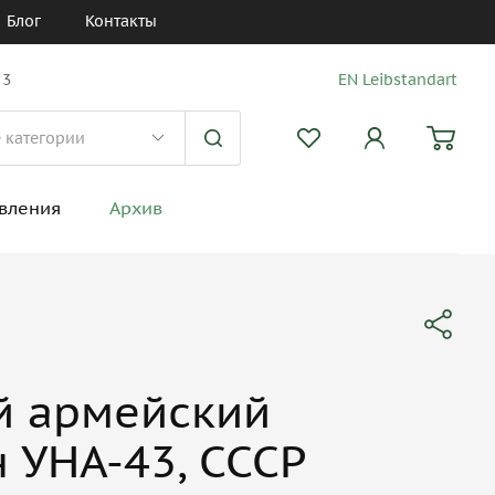
Блог
Контакты
 3
EN Leibstandart
вления
Архив
й армейский
 УНА-43, СССР