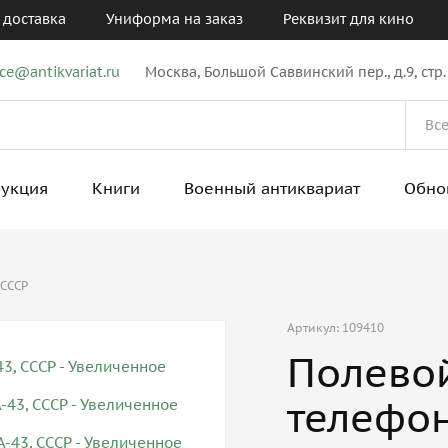
 доставка
Униформа на заказ
Реквизит для кино
ice@antikvariat.ru
Москва, Большой Саввинский пер., д.9, стр.
рукция
Книги
Военный антиквариат
Обно
 СССР
Артикул: 109410
Полево
телефон