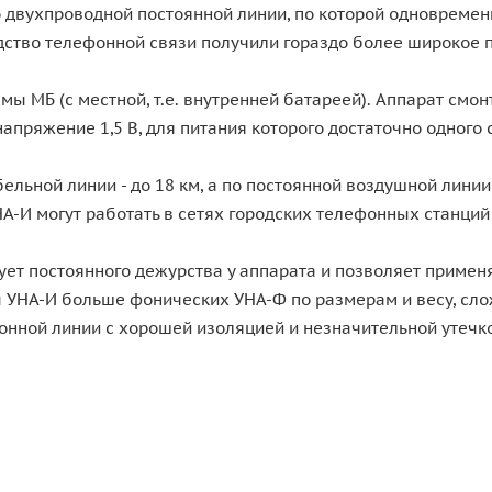
о двухпроводной постоянной линии, по которой одновремен
дство телефонной связи получили гораздо более широкое 
мы МБ (с местной, т.е. внутренней батареей). Аппарат см
пряжение 1,5 В, для питания которого достаточно одного с
ельной линии - до 18 км, а по постоянной воздушной линии
-И могут работать в сетях городских телефонных станций 
ует постоянного дежурства у аппарата и позволяет примен
 УНА-И больше фонических УНА-Ф по размерам и весу, слож
нной линии с хорошей изоляцией и незначительной утечко