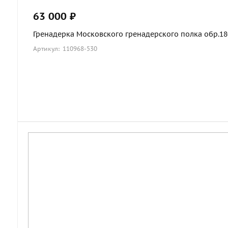
63 000 ₽
Гренадерка Московского гренадерского полка обр.1803
Артикул: 110968-530