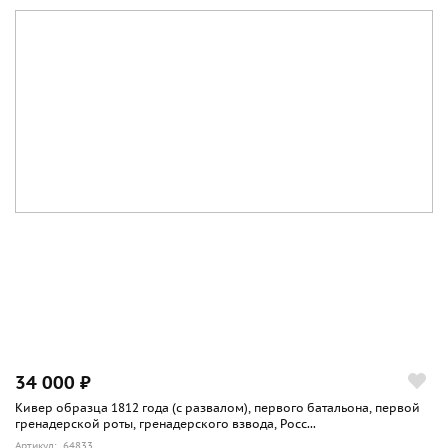
34 000 ₽
Кивер образца 1812 года (с развалом), первого батальона, первой
гренадерской роты, гренадерского взвода, Росс...
Артикул: 64833