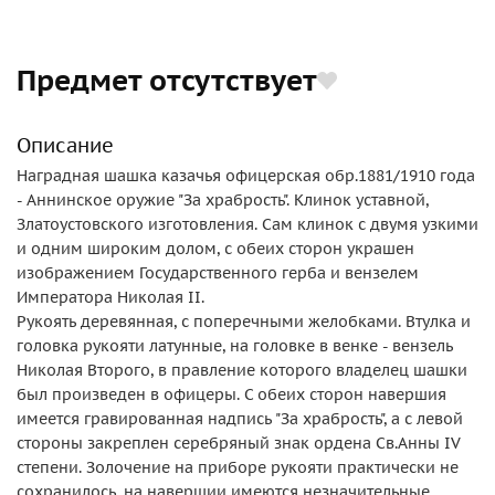
Предмет отсутствует
Описание
Наградная шашка казачья офицерская обр.1881/1910 года
- Аннинское оружие "За храбрость". Клинок уставной,
Златоустовского изготовления. Сам клинок с двумя узкими
и одним широким долом, с обеих сторон украшен
изображением Государственного герба и вензелем
Императора Николая II.
Рукоять деревянная, с поперечными желобками. Втулка и
головка рукояти латунные, на головке в венке - вензель
Николая Второго, в правление которого владелец шашки
был произведен в офицеры. С обеих сторон навершия
имеется гравированная надпись "За храбрость", а с левой
стороны закреплен серебряный знак ордена Св.Анны IV
степени. Золочение на приборе рукояти практически не
сохранилось, на навершии имеются незначительные