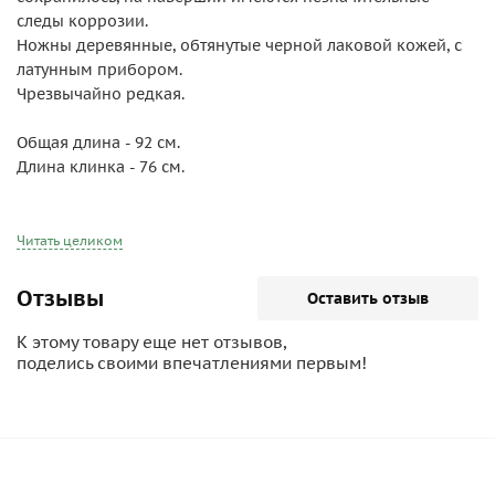
следы коррозии.
Ножны деревянные, обтянутые черной лаковой кожей, с
латунным прибором.
Чрезвычайно редкая.
Общая длина - 92 см.
Длина клинка - 76 см.
Шашка состояла на вооружении офицеров и генералов
всех казачьих частей, за исключением кавказских
Читать целиком
казачьих войск. Использовалась и после 1917 года, при
этом вензель с головки рукояти убирался.
Отзывы
Оставить отзыв
К этому товару еще нет отзывов,
поделись своими впечатлениями первым!