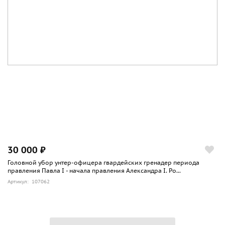
30 000 ₽
Головной убор унтер-офицера гвардейских гренадер периода
правления Павла I - начала правления Александра I. Ро...
Артикул: 107062