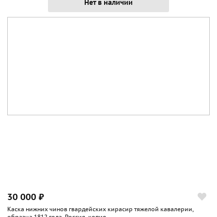
Нет в наличии
30 000 ₽
Каска нижних чинов гвардейских кирасир тяжелой кавалерии,
образца 1812 года, Россия, копия...