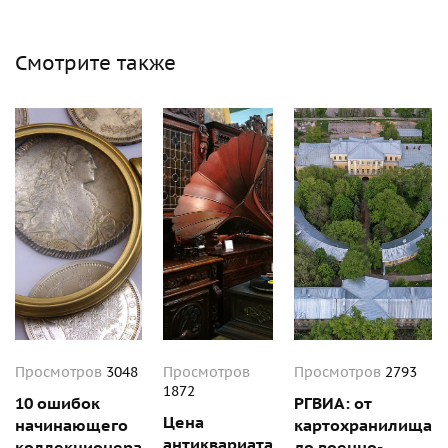
Смотрите также
Просмотров
3048
Просмотров
Просмотров
2793
1872
10 ошибок
РГВИА: от
Цена
начинающего
картохранилища
антиквариата
коллекционера
до военно-